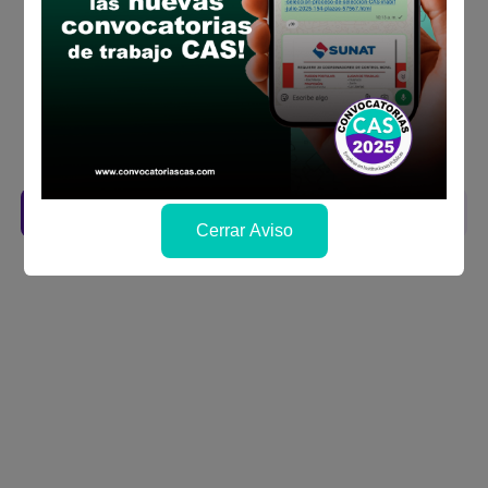
requisitos para el puesto
Prepara tu documentación y presentalo en
la fechas y por los medios que indica las
bases
Revisar el cronograma para conocer cuando
se publicará los resultados
Descarga aquí las Bases
Cerrar Aviso