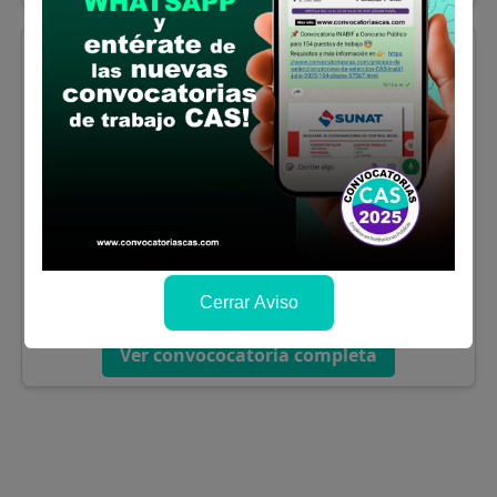
SUTRAN - Convocatoria CAS Agosto 2026
(2 plazas)
Hay plazas para:
Personas con Secundaria,
Egresados Técnicos, Egresados Universitarios
Departamentos:
La Libertad, Tumbes
Remuneración:
S/ 2000 y S/ 2500 Soles
Finaliza:
el 20/08/2026
Cerrar Aviso
Ver convococatoria completa