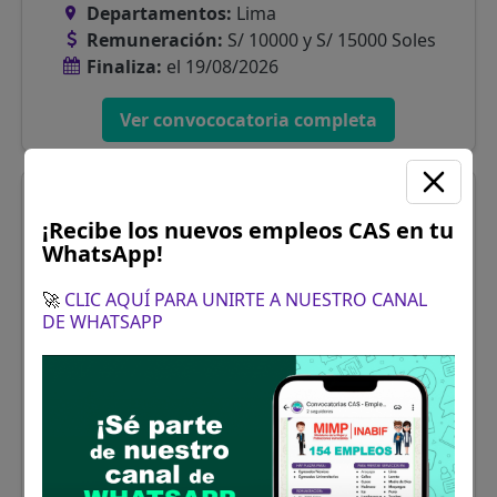
Departamentos:
Lima
Remuneración:
S/ 10000 y S/ 15000 Soles
Finaliza:
el 19/08/2026
Ver convococatoria completa
MUNICIPALIDAD DE SAN MIGUEL -
Convocatoria CAS Agosto 2026 (1 plazas)
¡Recibe los nuevos empleos CAS en tu
WhatsApp!
🚀
CLIC AQUÍ PARA UNIRTE A NUESTRO CANAL
DE WHATSAPP
Hay plazas para:
Personas con Secundaria
Departamentos:
Lima
Remuneración:
S/. 2000 Soles
Finaliza:
el 19/08/2026
Ver convococatoria completa