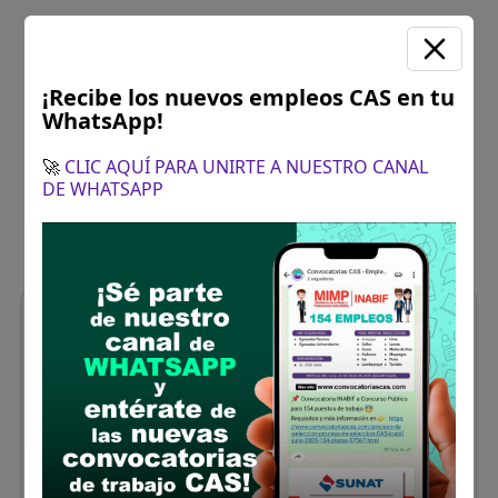
¡Recibe los nuevos empleos CAS en tu
WhatsApp!
🚀
CLIC AQUÍ PARA UNIRTE A NUESTRO CANAL
DE WHATSAPP
Huancavelica
ESPECIALISTA EN
PROMOCIÓN SOCIAL
Se solicitó:
Título Profesional en
Antropología, Sociología, Agronomía,
Agrícola y afines. Colegiado y Habilitado.
Sueldo:
3264