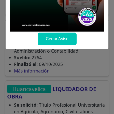
Finalizó el:
15/10/2025
Más información
Huancavelica
TECNICO/A
ADMINISTRATIVO/A
Cerrar Aviso
Se solicitó:
Título Técnico en
Administración o Contabilidad.
Sueldo:
2764
Finalizó el:
09/10/2025
Más información
Huancavelica
LIQUIDADOR DE
OBRA
Se solicitó:
Título Profesional Universitaria
en Agrícola, Agrónomo, Civil o afines,