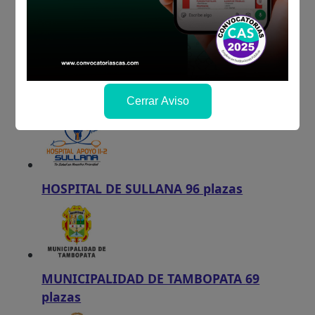
MUNICIPALIDAD DE AREQUIPA
283 plazas
DIRESA PIURA
110 plazas
Cerrar Aviso
HOSPITAL DE SULLANA
96 plazas
MUNICIPALIDAD DE TAMBOPATA
69
plazas