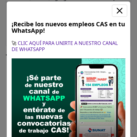
punto del presente escrito en cualquier
momento y sin previo aviso, siendo su
responsabilidad el mantenerse informado del
¡Recibe los nuevos empleos CAS en tu
mismo para una adecuada administración de
WhatsApp!
su información.
🚀
CLIC AQUÍ PARA UNIRTE A NUESTRO CANAL
DE WHATSAPP
Te recomendamos
PODER JUDICIAL
305 plazas