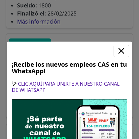
Sueldo:
1800
Finalizó el:
28/02/2025
Más información
Ayacucho
CAS N° 001:LICENCIADA
EN ENFERMERÍA
Se solicitó:
Título Profesional de licenciada
¡Recibe los nuevos empleos CAS en tu
WhatsApp!
(o) en enfermería (Indispensable).
Colegiado y habilitación profesional
🚀
CLIC AQUÍ PARA UNIRTE A NUESTRO CANAL
vigente (Indispensable)
DE WHATSAPP
Sueldo:
2900
Finalizó el:
28/02/2025
Más información
Ayacucho
CAS N° 001:LICENCIADA