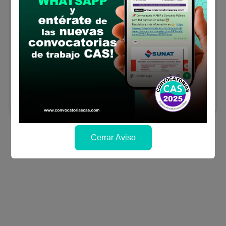
EN ENFERMERÍA
Se solicitó:
Título Profesional de licenciada
(o) en enfermería (Indispensable).
Colegiado y habilitación profesional
vigente (Indispensable)
Sueldo:
3500
Finalizó el:
28/02/2025
Más información
Cerrar Aviso