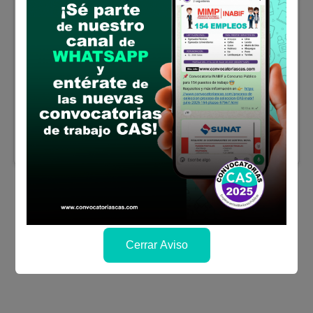
Amazonas
Asistente
Administrativo- Logística
Se solicitó:
Título profesional o bachiller
y/o técnico superior, en Administración,
Contabilidad, Economía y/o carreras afines.
Sueldo:
1300
Finalizó el:
23/03/2024
Más información
Cerrar Aviso