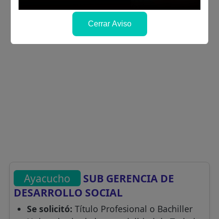
Cerrar Aviso
Ayacucho
SUB GERENCIA DE
DESARROLLO SOCIAL
Se solicitó:
Título Profesional o Bachiller