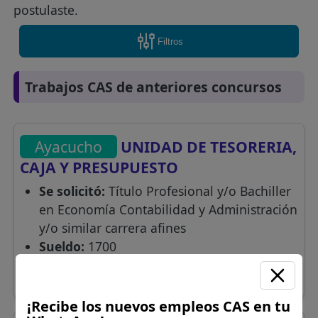
postulaste.
Filtros
Trabajos CAS de anteriores concursos
Ayacucho
UNIDAD DE TESORERIA,
CAJA Y PRESUPUESTO
Se solicitó:
Título Profesional y/o Bachiller
en Economía Contabilidad y Administración
y/o similar carrera afines
Sueldo:
1700
Finalizó el:
27/05/2026
Más información
¡Recibe los nuevos empleos CAS en tu