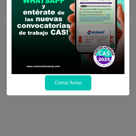
Finalizó el:
09/01/2025
Más información
Cusco
RESPONSABLE DEL
PROGRAMA DEL VASO DE LECHE
Se solicitó:
Bachiller en Enfermería y/o
formaciones afines
Sueldo:
2700
Finalizó el:
09/01/2025
Más información
Cerrar Aviso