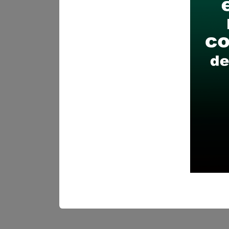
Se solicitó:
Título Uni
y/o Ingeniería Industri
Sueldo:
8000
Finalizó el:
24/04/202
Más información