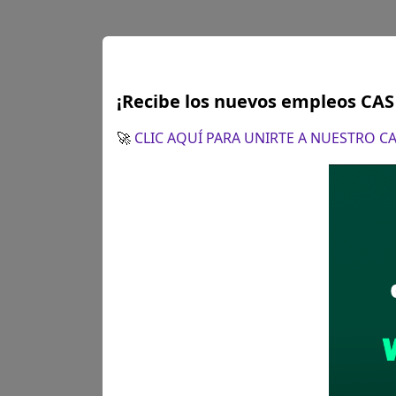
¡Recibe los nuevos empleos CA
Lima
ANALISTA 
🚀
CLIC AQUÍ PARA UNIRTE A NUESTRO 
Se solicitó:
Título Uni
Industrial
Sueldo:
7000
Finalizó el:
24/04/202
Más información
Lima
ANALISTA 