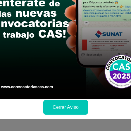
versitario en Administración y/o Contabilidad y/
al.
6
Cerrar Aviso