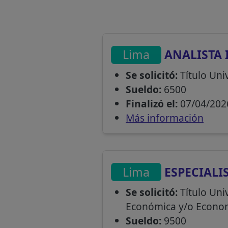
Lima
ANALISTA 
Se solicitó:
Título Univ
Sueldo:
6500
Finalizó el:
07/04/202
Más información
Lima
ESPECIALI
Se solicitó:
Título Univ
Económica y/o Econo
Sueldo:
9500