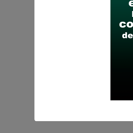
a fines
Sueldo:
2000
Finalizó el:
17/06/202
Más información