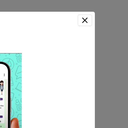
ación y derecho
ICIOS
 administración o carrera