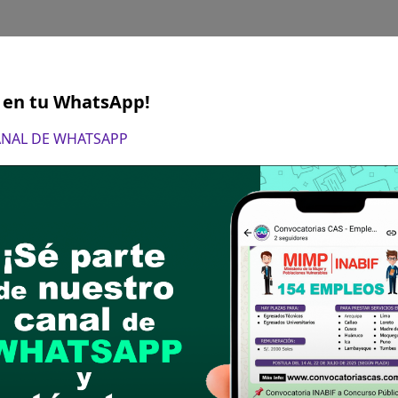
S en tu WhatsApp!
ISTA EN ALMACÉN
CANAL DE WHATSAPP
fesional universitario en Contabilidad, administr
6
BLE DE ESTUDIO DE MERCADO EN SERV
esional universitario o Bachiller en Contabilidad,