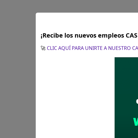
¡Recibe los nuevos empleos CA
PUNO
ESPECIAL
🚀
CLIC AQUÍ PARA UNIRTE A NUESTRO 
Se solicitó:
Título pro
Sueldo:
2700
Finalizó el:
17/06/202
Más información
PUNO
RESPONSA
Se solicitó:
Título prof