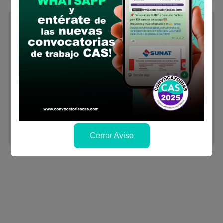
Apurimac
Coordinador Local para
la UGEL de Antabamba
Se solicitó:
Titulado o Bachiller en las
carreras profesionales de Educación,
Administración, Economía, Ingeniería,
Arquitectura y Geografía.
Sueldo:
3564
Finalizó el:
07/03/2025
Más información
Cerrar Aviso