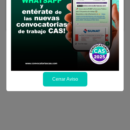
Se solicitó:
Secundaria completa
Sueldo:
1514
Finalizó el:
13/03/2026
Más información
Cerrar Aviso