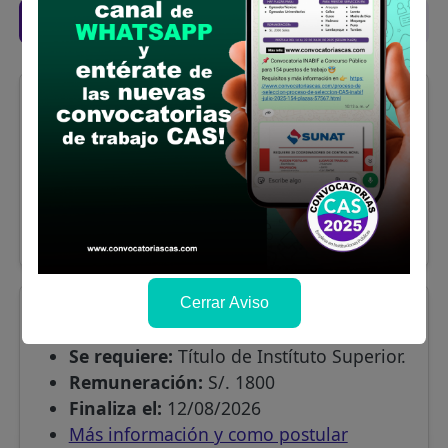
Lista de empleos CAS vigentes:
Tacna
AUXILIAR ASISTENCIAL -
NUTRICIÓN
Se requiere:
Secundaria Completa
Remuneración:
S/. 1650
Finaliza el:
12/08/2026
Más información y como postular
Cerrar Aviso
Tacna
TECNICO DE ENFERMERIA
Se requiere:
Título de Instítuto Superior.
Remuneración:
S/. 1800
Finaliza el:
12/08/2026
Más información y como postular