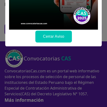
postulaste.
Filtros
Trabajos CAS de anteriores concursos
Cerrar Aviso
Convocatorias
CAS
ConvocatoriasCas.com es un portal web informativo
sobre los procesos de selección de personal de las
instituciones del Estado Peruano bajo el Régimen
Especial de Contratación Administrativa de
Servicios(CAS) del Decreto Legislativo N° 1057.
Más información