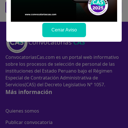
Trabajos CAS de anteriores concursos
Cerrar Aviso
Convocatorias
CAS
ConvocatoriasCas.com es un portal web informativo
sobre los procesos de selección de personal de las
instituciones del Estado Peruano bajo el Régimen
Especial de Contratación Administrativa de
Servicios(CAS) del Decreto Legislativo N° 1057.
Más información
Quienes somos
Publicar convocatoria