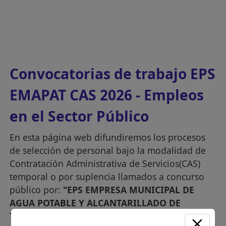
Convocatorias de trabajo EPS
EMAPAT CAS 2026 - Empleos
en el Sector Público
En esta página web difundiremos los procesos
de selección de personal bajo la modalidad de
Contratación Administrativa de Servicios(CAS)
temporal o por suplencia llamados a concurso
público por:
"EPS EMPRESA MUNICIPAL DE
AGUA POTABLE Y ALCANTARILLADO DE
TAMBOPATA (EMAPAT)"
.