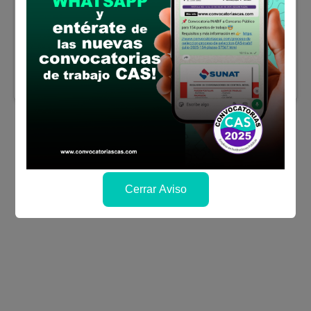
en la carrera profesional de Ingeniería
Civil, Ingeniería Ambiental y/o afines
Sueldo:
3500
Finalizó el:
31/01/2025
Más información
Cerrar Aviso