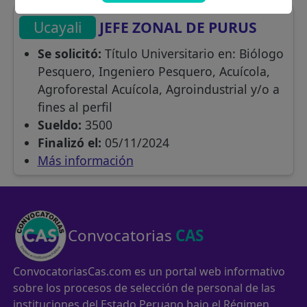
Ucayali
JEFE ZONAL DE PURUS
Se solicitó:
Título Universitario en: Biólogo
Pesquero, Ingeniero Pesquero, Acuícola,
Agroforestal Acuícola, Agroindustrial y/o a
fines al perfil
Sueldo:
3500
Finalizó el:
05/11/2024
Más información
Convocatorias
CAS
ConvocatoriasCas.com es un portal web informativo
sobre los procesos de selección de personal de las
instituciones del Estado Peruano bajo el Régimen