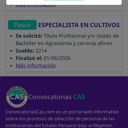
Más información
Pasco
ESPECIALISTA EN CULTIVOS
Se solicitó:
Título Profesional y/o Grado de
Bachiller en Agronomía y carreras afines
Sueldo:
2214
Finalizó el:
01/06/2026
Más información
Convocatorias
CAS
ConvocatoriasCas.com es un portal web informativo
sobre los procesos de selección de personal de las
instituciones del Estado Peruano bajo el Régimen