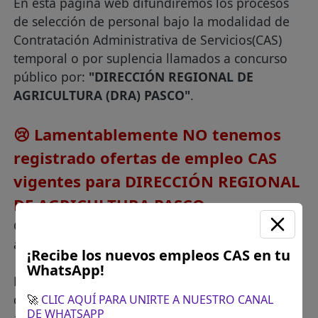
En esta página web difundiremos los procesos
de selección de personal bajo la modalidad de
Contratación Administrativa de Servicios(CAS)
temporal o por suplencia llamados a concurso
público por:
"DIRECCIÓN REGIONAL DE
AGRICULTURA (DRA) PASCO"
.
😢 Lamentablemente NO tenemos
registrado ofertas de empleo CAS
vigentes para DIRECCIÓN REGIONAL
DE AGRICULTURA PASCO
Cuando este disponible nuevas vacantes
actualizaremos esta página web.
¡Recibe los nuevos empleos CAS en tu
WhatsApp!
Los siguientes son contrataciones de personal
que convocó esta entidad en semanas
🚀
CLIC AQUÍ PARA UNIRTE A NUESTRO CANAL
DE WHATSAPP