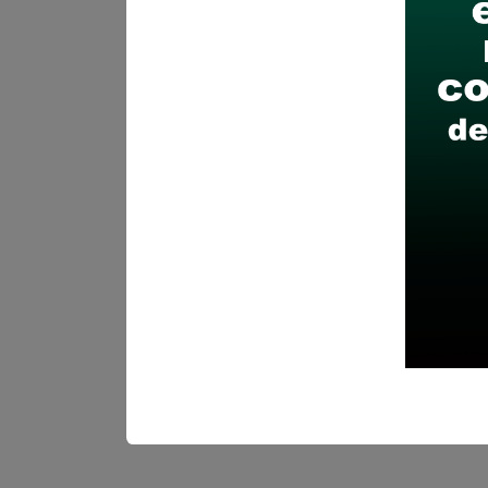
Huancavelica
LI
Se solicitó:
TITULO UN
PROFESIONAL
Sueldo:
2964
Finalizó el:
20/04/202
Más información