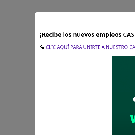
¡Recibe los nuevos empleos CA
🚀
CLIC AQUÍ PARA UNIRTE A NUESTRO 
Huancavelica
PS
Se solicitó:
TITULO UN
PROFESIONAL
Sueldo:
2664
Finalizó el:
20/04/202
Más información