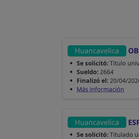
Huancavelica
OB
Se solicitó:
Titulo univ
Sueldo:
2664
Finalizó el:
20/04/202
Más información
Huancavelica
ES
Se solicitó:
Titulado 