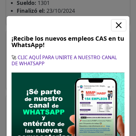
Sueldo:
1301
Finalizó el:
23/10/2024
Más información
¡Recibe los nuevos empleos CAS en tu
Lima
FISCALIZADOR
WhatsApp!
Se solicitó:
Acreditar estudios superiores
🚀
CLIC AQUÍ PARA UNIRTE A NUESTRO CANAL
culminado o en proceso
DE WHATSAPP
Sueldo:
1226
Finalizó el:
23/10/2024
Más información
Lima
TECNICO ADMINISTRATIVO
Se solicitó:
Título Universitario en las
carreras de economía, administración y/o
contabilidad, debidamente colegiado