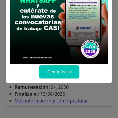
MUNICIPALIDAD DE AREQUIPA:
TÉCNICO ADMINISTRATIVO (SUB
GERENCIA DE TRANSPORTE
INTERURBANO Y ESPECIAL)
Se requiere:
Bachiller en la carrera de
Derecho y/o Administración y/o Ing.
Cerrar Aviso
Industrial y/o afines
Donde:
Arequipa
Remuneración:
S/. 2000
Finaliza el:
13/08/2026
Más información y como postular