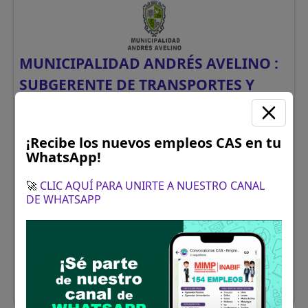
MUNICIPALIDAD ANDRÉS AVELINO :
SUBGERENTE DE TRANSPORTES Y
SEGURIDAD VIAL (POR NECESIDAD
TRANSITORIA)
¡Recibe los nuevos empleos CAS en tu
Se requiere:
Título profesional otorgado
WhatsApp!
por universidad en las carreras de
Ingeniería Civil, Arquitectura,
🚀
CLIC AQUÍ PARA UNIRTE A NUESTRO CANAL
Administración, Derecho o afines por la
DE WHATSAPP
formación
Donde:
Ayacucho
Remuneración:
S/. 3364
Finaliza el:
19/08/2026
Más información y como postular