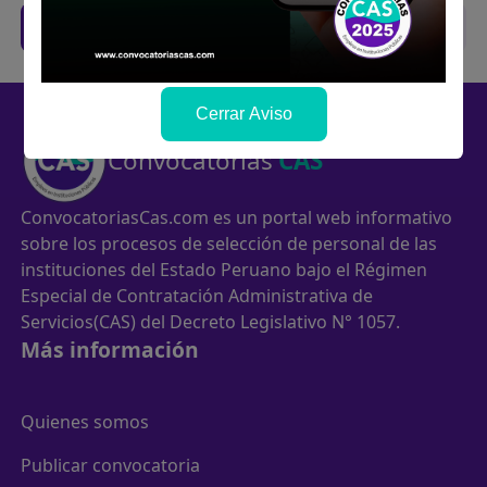
Trabajos CAS de anteriores concursos
Cerrar Aviso
Convocatorias
CAS
ConvocatoriasCas.com es un portal web informativo
sobre los procesos de selección de personal de las
instituciones del Estado Peruano bajo el Régimen
Especial de Contratación Administrativa de
Servicios(CAS) del Decreto Legislativo N° 1057.
Más información
Quienes somos
Publicar convocatoria