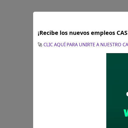
Lima
AUXILIAR 
¡Recibe los nuevos empleos CA
Se solicitó:
Secundaria
🚀
CLIC AQUÍ PARA UNIRTE A NUESTRO 
Sueldo:
1650
Finalizó el:
03/06/202
Más información
Lima
AUXILIAR 
Se solicitó:
Secundaria
Sueldo:
1650
Finalizó el:
03/06/202