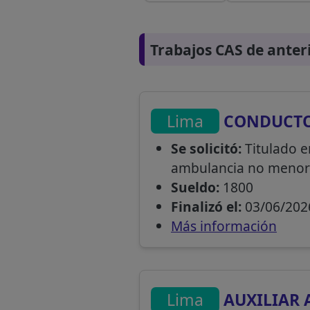
Trabajos CAS de anter
Lima
CONDUCTO
Se solicitó:
Titulado e
ambulancia no menor d
Sueldo:
1800
Finalizó el:
03/06/202
Más información
Lima
AUXILIAR 