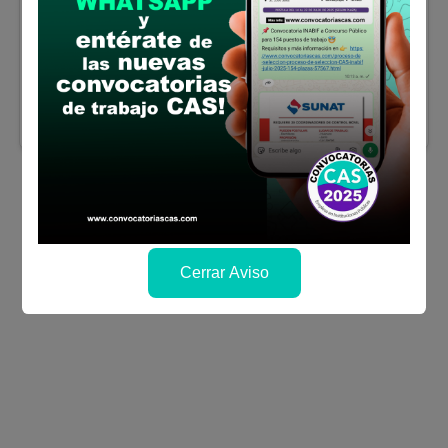
Se solicitó:
Titulado profesional de
ABOGADO. Colegiado, Habilitación vigente
Sueldo:
7000
Finalizó el:
23/01/2026
Más información
Cerrar Aviso