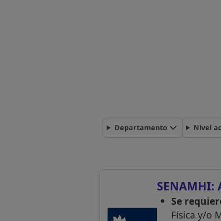
Departamento
Nivel a
SENAMHI: 
Se requier
Física y/o 