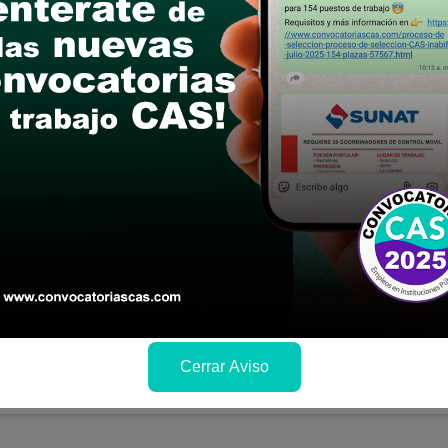
ción:
S/. 4500
:
16/04/2026
ación y como postular
 NACIONAL DE INFRAESTRUCTURA: ESP
E RIESGOS
e:
Titulo profesional universitario en las carreras 
o Geología o Arquitectura
ivel nacional
ción:
S/. 10000
:
08/04/2026
Cerrar Aviso
ación y como postular