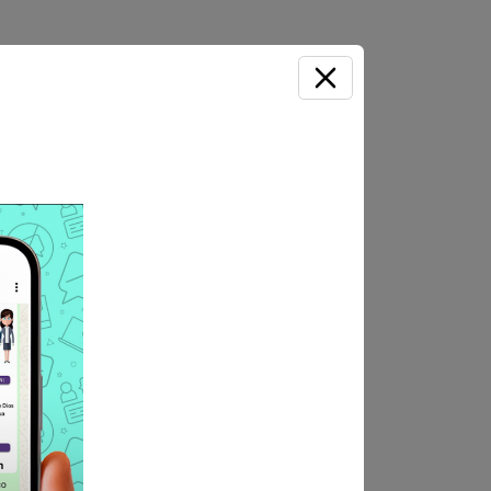
 AREA TECNICA DE
al, Geofísica, Geología