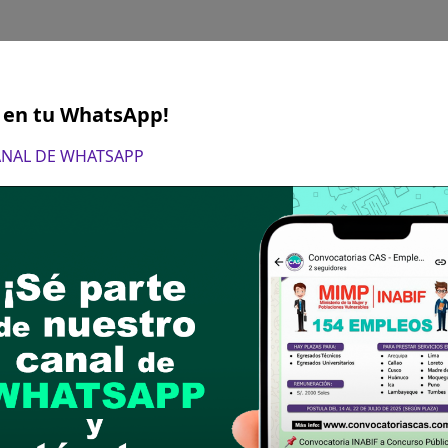
S en tu WhatsApp!
CANAL DE WHATSAPP
IDAD Y VILLA DE YARABAMBA: JEFE DEL
SAGUE
e:
Título profesional en la carrera de Ing. Ambient
 afín. Colegiado y Habilitado.
equipa