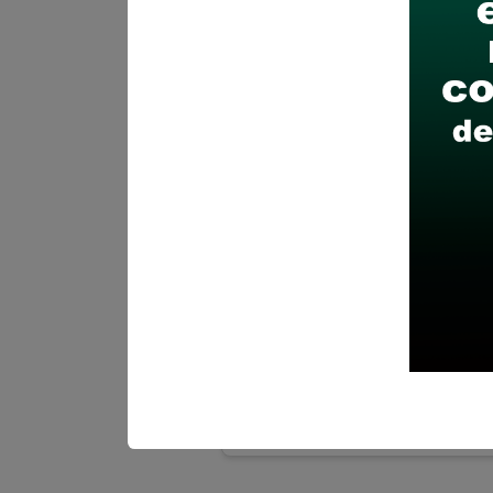
Remunera
Finaliza el
Más inform
AUTORIDAD
GESTIÓN D
Se requier
Geofísico 
Donde:
A n
Remunera
Finaliza el
Más inform