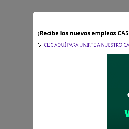
¡Recibe los nuevos empleos CA
🚀
CLIC AQUÍ PARA UNIRTE A NUESTRO 
MUNICIPAL
AGUA Y DE
Se requier
y/o carrera
Donde:
Ar