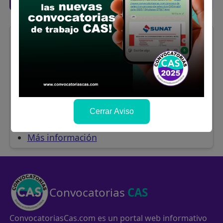
San Martín
ASISTENTE
ADMINISTRATIVO
Se solicitó:
Bachiller universitario Grado de
Bachiller en nombre de la nación en
Administración
Sueldo:
1800
Cerrar Aviso
Finalizó el:
15/05/2026
Más información
Convocatorias
CAS
ConvocatoriasCas.com es un portal web informativo