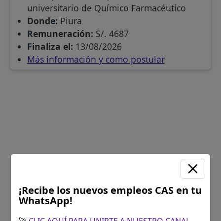
universitario de Químico Farmacéutico
Donde:
Piura
Remuneración:
S/. 4687
Finaliza el:
13/08/2026
Más información y como postular
¡Recibe los nuevos empleos CAS en tu
WhatsApp!
🚀
CLIC AQUÍ PARA UNIRTE A NUESTRO CANAL