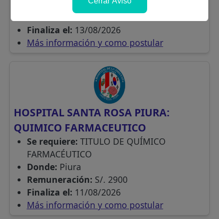
Cerrar Aviso
Donde:
Piura
Remuneración:
S/. 3000
Finaliza el:
13/08/2026
Más información y como postular
HOSPITAL SANTA ROSA PIURA:
QUIMICO FARMACEUTICO
Se requiere:
TITULO DE QUÍMICO
FARMACÉUTICO
Donde:
Piura
Remuneración:
S/. 2900
Finaliza el:
11/08/2026
Más información y como postular