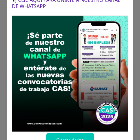
DE WHATSAPP
SALUD MORROPÓN HUANCABAMBA:
TÉCNICO EN FARMACIA - E.S. I-4
HUARMACA
Se requiere:
Título técnico superior en
Farmacia