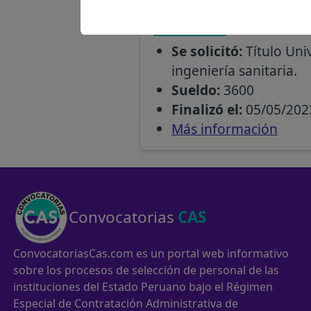
Cusco
Responsab
Se solicitó:
Título Univ
ingeniería sanitaria.
Sueldo:
3600
Finalizó el:
05/05/202
Más información
Convocatorias
CAS
ConvocatoriasCas.com es un portal web informativo
sobre los procesos de selección de personal de las
instituciones del Estado Peruano bajo el Régimen
Especial de Contratación Administrativa de