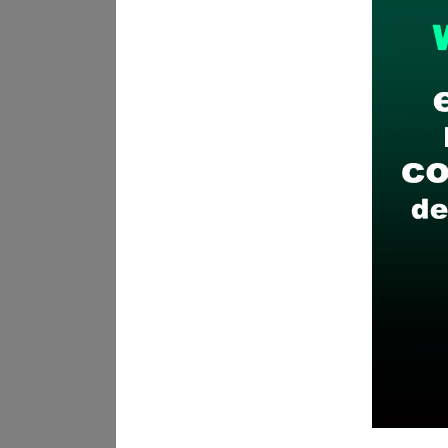
Carreras
Departament
Trabajos CAS de anter
Cusco
RESPONSA
Se solicitó:
Bachiller o
y/o carreras afines.
Sueldo:
3000
Finalizó el:
05/05/202
Más información