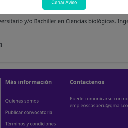
Cerrar Aviso
le del Área Técnica Municipal (ATM)
ersitario y/o Bachiller en Ciencias biológicas. Ing
3
Más información
Contactenos
Puede comunicarse con nos
Quienes somos
empleoscasperu@gmail.c
Publicar convocatoria
Términos y condiciones