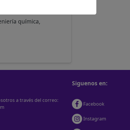
eniería química,
Siguenos en:
otros a través del correo:
Facebook
om
Instagram