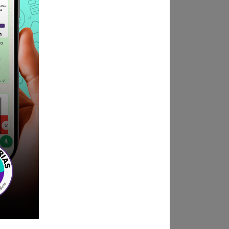
ED Y CIAM
rabajo Social, Psicología