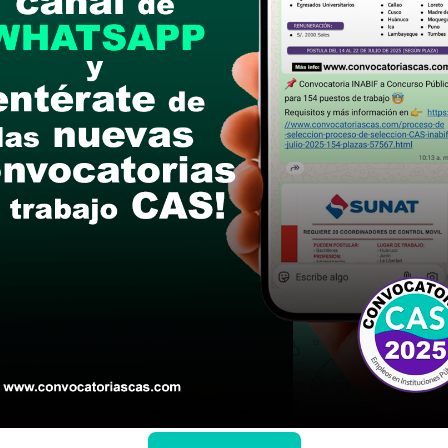
Aplicar filtros
o
Nivel académico
Limpiar
iores concursos
BLE DE LA UNIDAD DE DEMUNA, OMAP
 Titulado en carreras profesionales de: Derecho, T
3