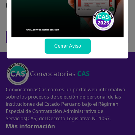
postulaste.
Filtros
Trabajos CAS de anteriores concursos
Cerrar Aviso
Convocatorias
CAS
ConvocatoriasCas.com es un portal web informativo
sobre los procesos de selección de personal de las
instituciones del Estado Peruano bajo el Régimen
Especial de Contratación Administrativa de
Servicios(CAS) del Decreto Legislativo N° 1057.
Más información