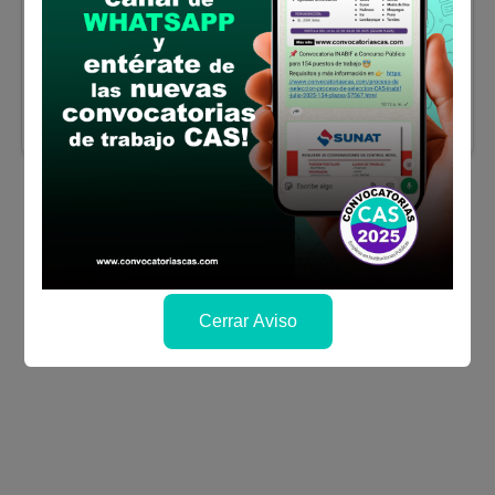
Economía, Ing. Industrial, Contabilidad,
Adm. De Empresas, u otras carreras afines.
Sueldo:
3000
Finalizó el:
31/08/2023
Más información
Cerrar Aviso