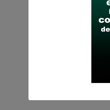
Sueldo:
2755
Finalizó el:
21/04/202
Más información