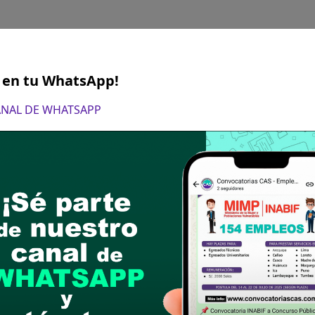
S en tu WhatsApp!
CO EN LABORATORIO.
CANAL DE WHATSAPP
técnico en laboratorio
6
CO EN ENFERMERIA
técnico en enfermería