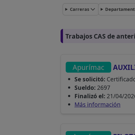
Carreras
Departament
Trabajos CAS de anter
Apurímac
AUXIL
Se solicitó:
Certificad
Sueldo:
2697
Finalizó el:
21/04/202
Más información