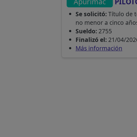
Apurímac
PILOT
Se solicitó:
Título de 
no menor a cinco año
Sueldo:
2755
Finalizó el:
21/04/202
Más información