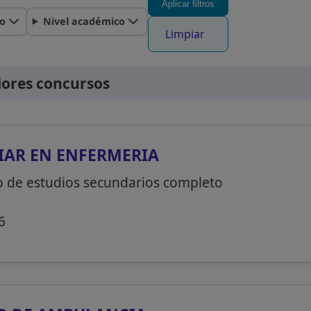
Aplicar filtros
o
Nivel académico
Limpiar
iores concursos
IAR EN ENFERMERIA
o de estudios secundarios completo
6