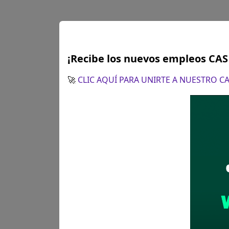
¡Recibe los nuevos empleos CA
Apurímac
TECNI
🚀
CLIC AQUÍ PARA UNIRTE A NUESTRO 
Se solicitó:
Título de 
Sueldo:
2755
Finalizó el:
21/04/202
Más información
Apurímac
TECNI
Se solicitó:
Título de 