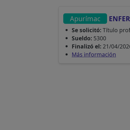
Apurímac
ENFER
Se solicitó:
Título pro
Sueldo:
5300
Finalizó el:
21/04/202
Más información