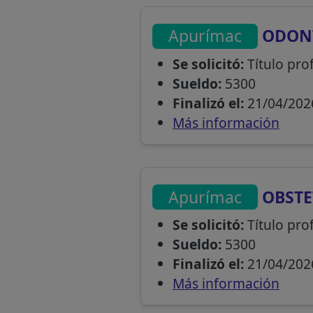
Apurímac
ODON
Se solicitó:
Título pro
Sueldo:
5300
Finalizó el:
21/04/202
Más información
Apurímac
OBSTE
Se solicitó:
Título prof
Sueldo:
5300
Finalizó el:
21/04/202
Más información