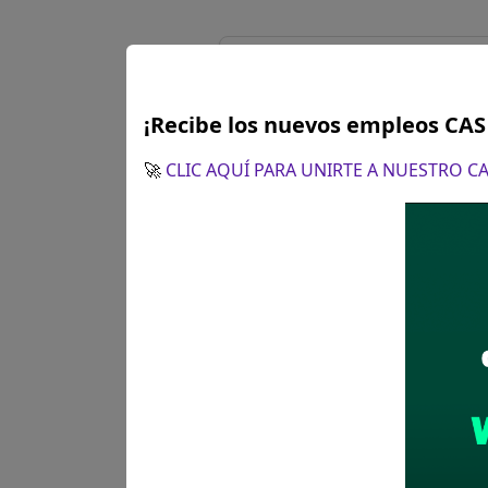
Lambayeque
PIL
¡Recibe los nuevos empleos CA
Se solicitó:
Técnico en
menor de (03) tres añ
🚀
CLIC AQUÍ PARA UNIRTE A NUESTRO 
Sueldo:
2064
Finalizó el:
11/09/202
Más información
Lambayeque
TEC
Se solicitó:
LICENCIA
Sueldo:
3564
Finalizó el:
11/09/202