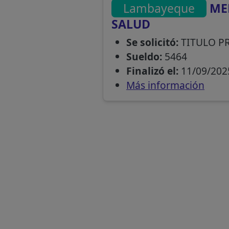
Lambayeque
MED
SALUD
Se solicitó:
TITULO P
Sueldo:
5464
Finalizó el:
11/09/202
Más información