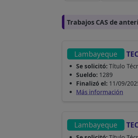
Trabajos CAS de anter
Lambayeque
TEC
Se solicitó:
Título Téc
Sueldo:
1289
Finalizó el:
11/09/202
Más información
Lambayeque
TE
Se solicitó:
Título Téc