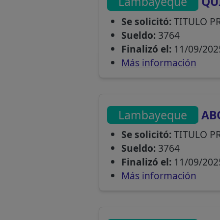
Lambayeque
QU
Se solicitó:
TITULO P
Sueldo:
3764
Finalizó el:
11/09/202
Más información
Lambayeque
AB
Se solicitó:
TITULO P
Sueldo:
3764
Finalizó el:
11/09/202
Más información