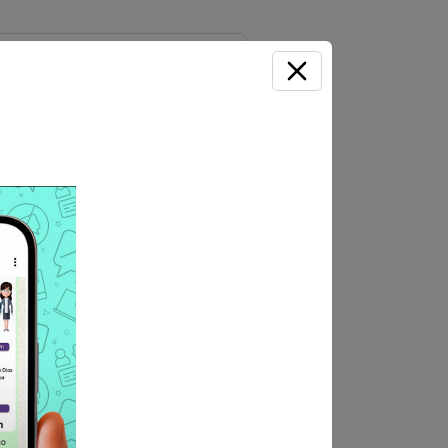
o de ambulancias no
CIONAL
IONAL