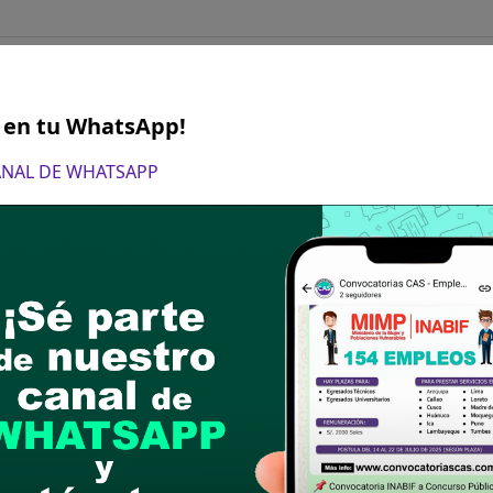
OTO DE AMBULANCIA
S en tu WhatsApp!
 Enfermería o Acreditar Experiencia en el manej
os.
CANAL DE WHATSAPP
5
NOLOGO MEDICO EN TERAPIA OCUPA
DO(A) TECNOLOGO MEDICO EN TERAPIA OCUPAC
5