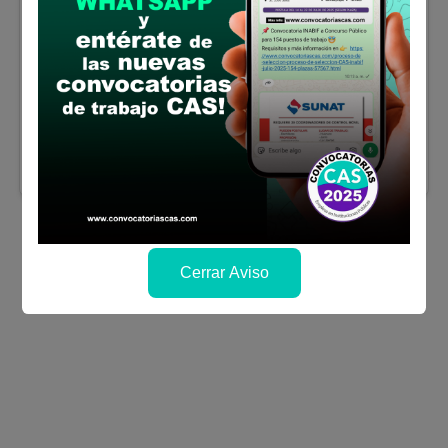
ADMINISTRATIVO
Se solicitó:
Bachiller en Administración,
Contabilidad, Derecho o afines por la
formación
Sueldo:
0
Finalizó el:
24/06/2026
Más información
Cerrar Aviso