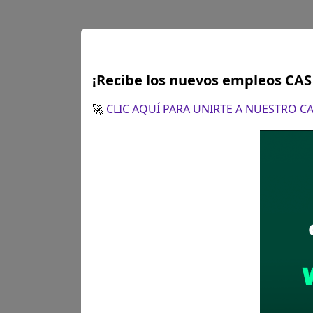
¡Recibe los nuevos empleos CA
Lima
Personal d
🚀
CLIC AQUÍ PARA UNIRTE A NUESTRO 
Se solicitó:
Secundari
Sueldo:
1514
Finalizó el:
08/07/202
Más información
Lima
PROFESION
Se solicitó:
Título pro
Sueldo:
2964