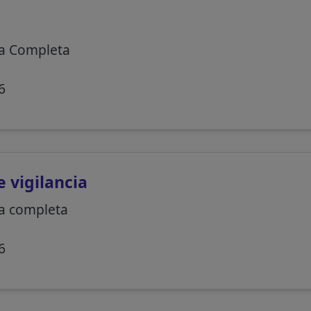
N
a Completa
6
 vigilancia
a completa
6