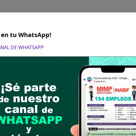
S en tu WhatsApp!
e Limpieza y Mantenimiento
CANAL DE WHATSAPP
a completa
6
AL DE LA SALUD
fesional en enfermería.