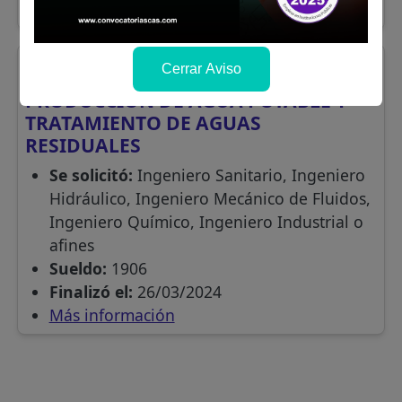
Más información
Cerrar Aviso
San Martín
JEFE DE LA OFICINA DE
PRODUCCIÓN DE AGUA POTABLE Y
TRATAMIENTO DE AGUAS
RESIDUALES
Se solicitó:
Ingeniero Sanitario, Ingeniero
Hidráulico, Ingeniero Mecánico de Fluidos,
Ingeniero Químico, Ingeniero Industrial o
afines
Sueldo:
1906
Finalizó el:
26/03/2024
Más información