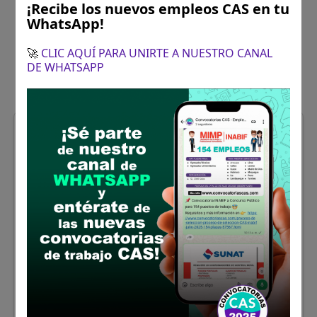
¡Recibe los nuevos empleos CAS en tu
WhatsApp!
🚀
CLIC AQUÍ PARA UNIRTE A NUESTRO CANAL
DE WHATSAPP
San Martín
JEFE DE LA OFICINA DE
PRODUCCIÓN DE AGUA POTABLE Y
TRATAMIENTO DE AGUAS
RESIDUALES
Se solicitó:
Ingeniero Sanitario, Ingeniero
Hidráulico, Ingeniero Mecánico de Fluidos,
Ingeniero Químico, Ingeniero Industrial o
afines
Sueldo:
1906
Finalizó el:
05/10/2024