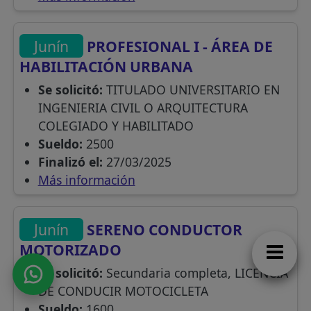
Junín
PROFESIONAL I - ÁREA DE
HABILITACIÓN URBANA
Se solicitó:
TITULADO UNIVERSITARIO EN
INGENIERIA CIVIL O ARQUITECTURA
COLEGIADO Y HABILITADO
Sueldo:
2500
Finalizó el:
27/03/2025
Más información
Junín
SERENO CONDUCTOR
MOTORIZADO
Se solicitó:
Secundaria completa, LICENCIA
DE CONDUCIR MOTOCICLETA
Sueldo:
1600