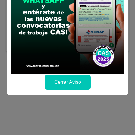
Ingeniería en Ciencias Agrarias, Economía,
Contabilidad, Administración o carreras
afines
Sueldo:
3500
Finalizó el:
18/02/2026
Más información
Cerrar Aviso