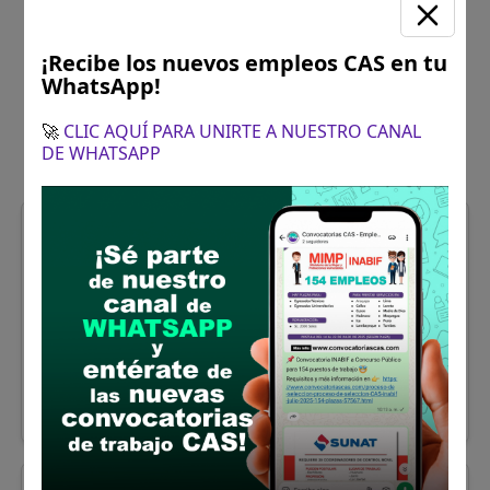
¡Recibe los nuevos empleos CAS en tu
WhatsApp!
🚀
CLIC AQUÍ PARA UNIRTE A NUESTRO CANAL
DE WHATSAPP
Arequipa
ASESOR JURÍDICO/A
Se solicitó:
Profesional universitario
titulado, colegiado y habilitado en la
carrera de Derecho.
Sueldo:
2500
Finalizó el:
17/03/2026
Más información