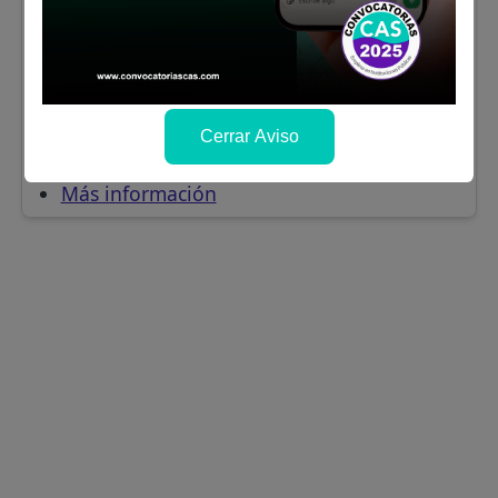
Arequipa
CONDUCTOR PARA
CAMIONETA PICK UP 4X4
Se solicitó:
Secundaria completa. Licencia
de conducir A-II B Profesional
Sueldo:
1800
Cerrar Aviso
Finalizó el:
04/03/2026
Más información