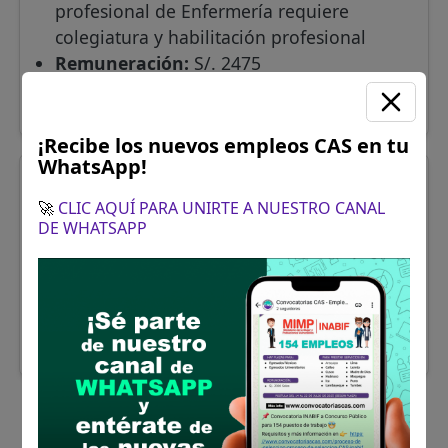
profesional de Enfermería requiere
colegiatura y habilitación profesional
Remuneración:
S/. 2475
Finaliza el:
10/08/2026
Más información y como postular
¡Recibe los nuevos empleos CAS en tu
WhatsApp!
Tacna
BIOLOGO(A)
🚀
CLIC AQUÍ PARA UNIRTE A NUESTRO CANAL
Se requiere:
Titulo profesional de Biología,
DE WHATSAPP
Microbiología requiere colegiatura y
habilitación profesional
Remuneración:
S/. 2475
Finaliza el:
10/08/2026
Más información y como postular