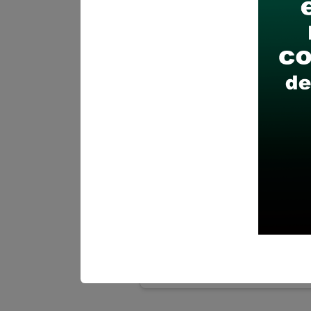
Remunera
Finaliza el
Más inform
MUNICIPAL
SECRETARI
Se requier
Contabilid
Donde:
Cu
Remunera
Finaliza el
Más inform