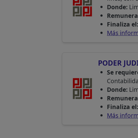
Donde:
Li
Remunera
Finaliza el
Más inform
PODER JUD
Se requier
Contabilida
Donde:
Li
Remunera
Finaliza el
Más inform