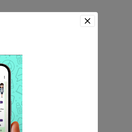
habilitado de la carrera de
d y/o carrera