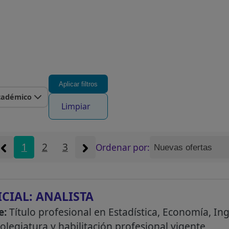
Aplicar filtros
cadémico
Limpiar
1
2
3
Ordenar por:
ICIAL: ANALISTA
e:
Título profesional en Estadística, Economía, Ing
colegiatura y habilitación profesional vigente