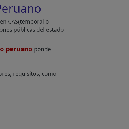
 Peruano
imen CAS(temporal o
iones públicas del estado
do peruano
ponde
ores, requisitos, como