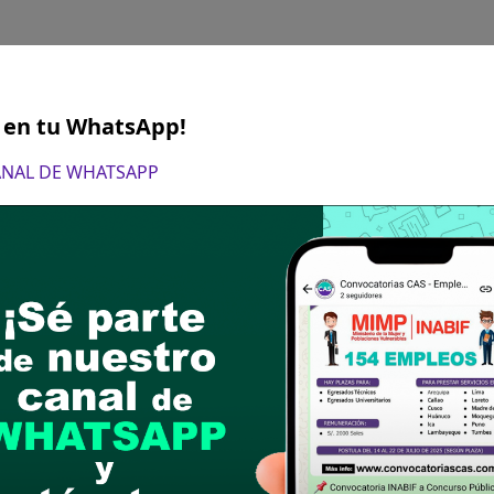
S en tu WhatsApp!
CANAL DE WHATSAPP
PA: Administrador/a
e:
Profesional universitario titulado, colegiado y 
conómicas: Administración. Economía, Contabilida
equipa