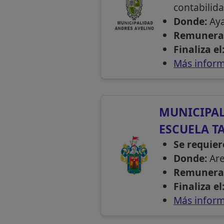
contabilida
Donde:
Ay
Remunera
Finaliza el
Más inform
MUNICIPAL
ESCUELA T
Se requier
Donde:
Ar
Remunera
Finaliza el
Más inform