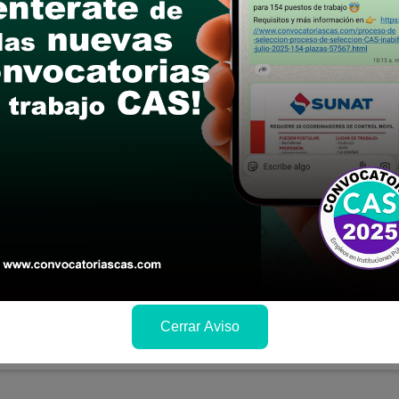
ción:
S/. 3500
:
18/08/2026
ación y como postular
IDAD DE QUELLOUNO: ASISTENTE TECN
A GENERAL
e:
Bachiller y/o Titulo universitario; en las carrer
ad, Economía, Ingeniería de Sistemas
sco
ción:
S/. 3500
:
19/08/2026
Cerrar Aviso
ación y como postular