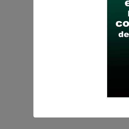
DE PROYECTOS DE 
Se solicitó:
Titulado pr
Sueldo:
3800
Finalizó el:
17/03/202
Más información