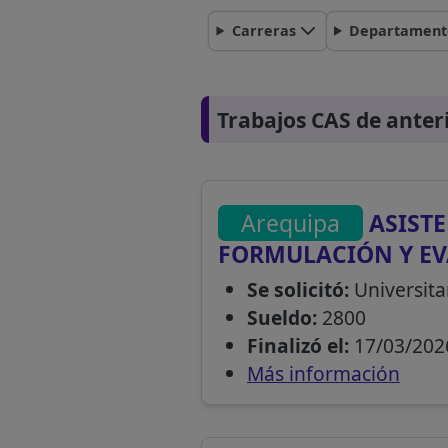
Carreras
Departament
Trabajos CAS de anter
Arequipa
ASISTE
FORMULACIÓN Y EV
Se solicitó:
Universita
Sueldo:
2800
Finalizó el:
17/03/202
Más información