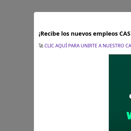
¡Recibe los nuevos empleos CA
🚀
CLIC AQUÍ PARA UNIRTE A NUESTRO 
Arequipa
ASISTE
PROYECTOS DE INV
Se solicitó:
Egresado o
Sueldo:
2800
Finalizó el:
17/03/202
Más información
Arequipa
INGENI