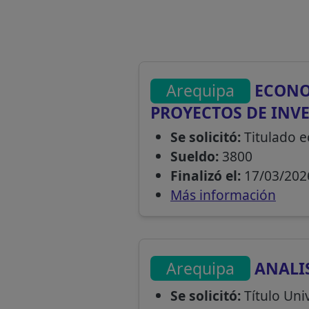
Arequipa
ECONOM
PROYECTOS DE INV
Se solicitó:
Titulado e
Sueldo:
3800
Finalizó el:
17/03/202
Más información
Arequipa
ANALIS
Se solicitó:
Título Univ