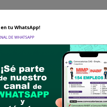
S en tu WhatsApp!
CANAL DE WHATSAPP
NTE TECNICO EN FORMULACIÓN Y EVA
ERSIÓN
 Bachiller en Economía.
6
ERO CIVIL ESPECIALISTA EN FORMULA