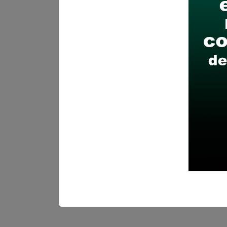
habilitación profesion
Sueldo:
3165
Finalizó el:
17/03/202
Más información