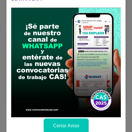
Sueldo:
1564
Finalizó el:
23/01/2026
Más información
Huancavelica
TÉCNICO EN
FINANZAS II
Se solicitó:
Titulado Universitario y/o
Bachiller en Contabilidad, Administración
y/o carreras afines.
Sueldo:
1564
Finalizó el:
23/01/2026
Más información
Cerrar Aviso