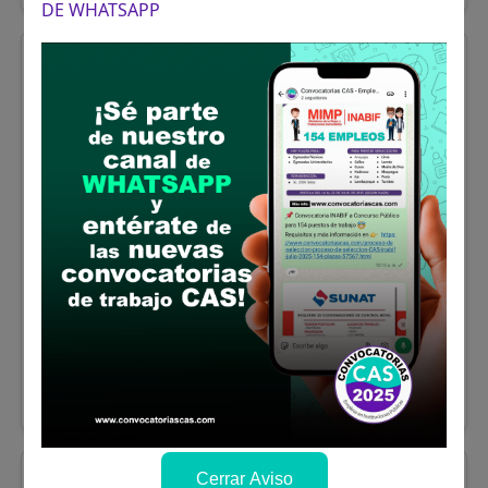
DE WHATSAPP
UGEL MARISCAL NIETO: Técnico
Administrativo
Se requiere:
Técnico profesional en
Secretaria Ejecutiva, Asistencia de Dirección
y Gerencia, Contabilidad, Administración o
Informática
Donde:
Moquegua
Remuneración:
S/. 1664
Finaliza el:
17/08/2026
Más información y como postular
Cerrar Aviso