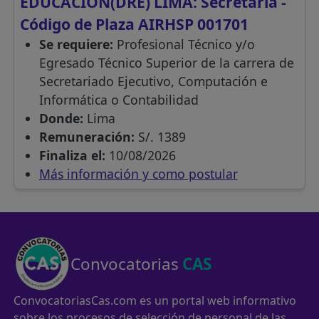
EDUCACION(DRE) LIMA: Secretaria -
Código de Plaza AIRHSP 001701
Se requiere:
Profesional Técnico y/o
Egresado Técnico Superior de la carrera de
Secretariado Ejecutivo, Computación e
Informática o Contabilidad
Donde:
Lima
Remuneración:
S/. 1389
Finaliza el:
10/08/2026
Más información y como postular
Convocatorias
CAS
ConvocatoriasCas.com es un portal web informativo
sobre los procesos de selección de personal de las