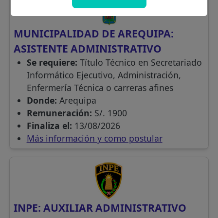
MUNICIPALIDAD DE AREQUIPA:
ASISTENTE ADMINISTRATIVO
Se requiere:
Título Técnico en Secretariado
Informático Ejecutivo, Administración,
Enfermería Técnica o carreras afines
Donde:
Arequipa
Remuneración:
S/. 1900
Finaliza el:
13/08/2026
Más información y como postular
INPE: AUXILIAR ADMINISTRATIVO