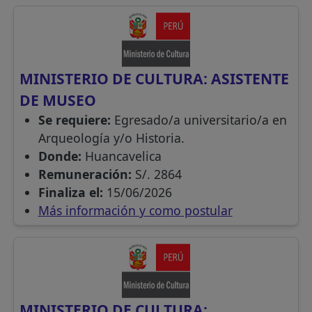
MINISTERIO DE CULTURA: ASISTENTE
DE MUSEO
Se requiere:
Egresado/a universitario/a en
Arqueología y/o Historia.
Donde:
Huancavelica
Remuneración:
S/. 2864
Finaliza el:
15/06/2026
Más información y como postular
MINISTERIO DE CULTURA: