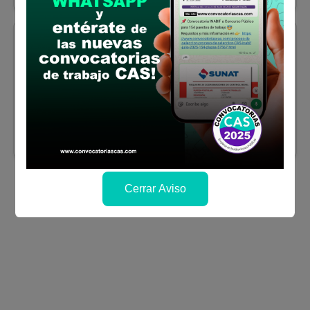
Lima
AUXILIAR DE ALMACEN
Se solicitó:
Estudios Secundarios
Concluidos
Sueldo:
2250
Finalizó el:
17/07/2026
Más información
Cerrar Aviso