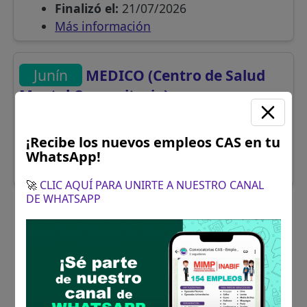
Finalizó el:
21/07/2026
Más información
Junín
MEDICO (Centro de Salud
Mental Comunitario)
Se solicitó:
Título de Médico Cirujano
Sueldo:
5200
¡Recibe los nuevos empleos CAS en tu
Finalizó el:
21/07/2026
WhatsApp!
Más información
🚀
CLIC AQUÍ PARA UNIRTE A NUESTRO CANAL
DE WHATSAPP