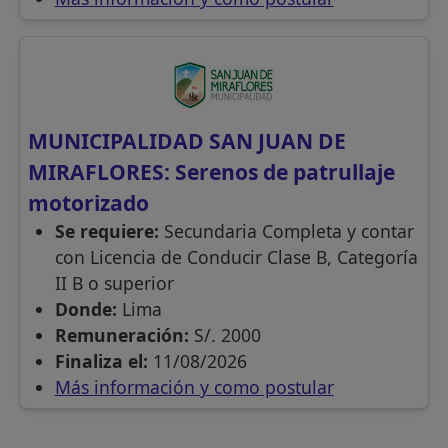
MUNICIPALIDAD SAN JUAN DE
MIRAFLORES: Serenos de patrullaje
motorizado
Se requiere:
Secundaria Completa y contar
con Licencia de Conducir Clase B, Categoría
II B o superior
Donde:
Lima
Remuneración:
S/. 2000
Finaliza el:
11/08/2026
Más información y como postular