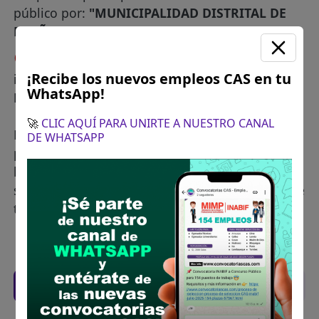
público por:
"MUNICIPALIDAD DISTRITAL DE
BREÑA"
.
😀 Hay 1 ofertas de empleo
para
¡Recibe los nuevos empleos CAS en tu
integrar nuevo personal a
MUNICIPALIDAD DE
WhatsApp!
BREÑA
mediante un proceso de selección CAS.
🚀
CLIC AQUÍ PARA UNIRTE A NUESTRO CANAL
Para cada puesto se informa los links oficiales
DE WHATSAPP
para descargar las bases de la convocatoria. En
las bases podrá informarse sobre los requisitos,
sueldos, años de experiencia requerido, lugar de
trabajo, cronograma, anexos, como postular, etc
Filtros
Lista de empleos CAS vigentes: